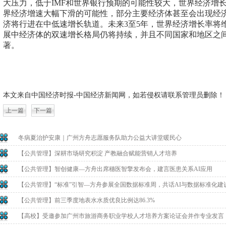
大压力，低于IMF和世界银行预期的可能性较大，世界经济增长
界经济增速大幅下滑的可能性，部分主要经济体甚至会出现经
济将行进在中低速增长轨道。未来3至5年，世界经济增长率将
展中经济体的双速增长格局仍将持续，并且不同国家和地区之
著。
本文来自中国经济时报-中国经济新闻网，如若侵权请联系管理员删除！
上一篇
下一篇
冬病夏治护安康｜广州方舟志愿服务队助力公益大讲堂暖民心
【公共管理】深耕市场研究积淀 产教融合赋能营销人才培养
【公共管理】智创健康—方舟出席穗医智擎发布会，建言医患关系AI应用
【公共管理】“标准”引智—方舟参展全国数据标准周，共话AI与数据标准化建
【公共管理】前三季度地表水水质优良比例达86.3%
【高校】受邀参加广州市旅游商务职业学校人才培养方案论证会并作专业发言