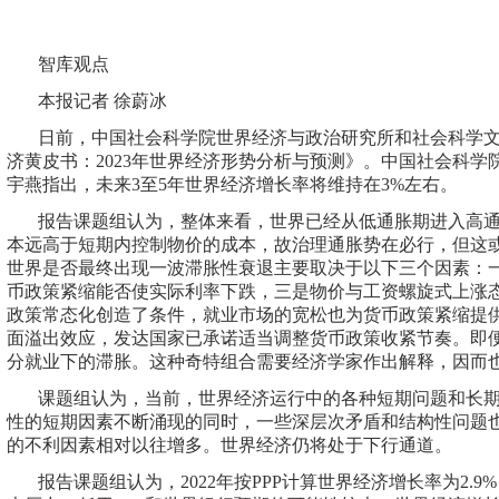
智库观点
本报记者 徐蔚冰
日前，中国社会科学院世界经济与政治研究所和社会科学文
济黄皮书：2023年世界经济形势分析与预测》。中国社会科
宇燕指出，未来3至5年世界经济增长率将维持在3%左右。
报告课题组认为，整体来看，世界已经从低通胀期进入高通
本远高于短期内控制物价的成本，故治理通胀势在必行，但这
世界是否最终出现一波滞胀性衰退主要取决于以下三个因素：
币政策紧缩能否使实际利率下跌，三是物价与工资螺旋式上涨
政策常态化创造了条件，就业市场的宽松也为货币政策紧缩提
面溢出效应，发达国家已承诺适当调整货币政策收紧节奏。即
分就业下的滞胀。这种奇特组合需要经济学家作出解释，因而
课题组认为，当前，世界经济运行中的各种短期问题和长期
性的短期因素不断涌现的同时，一些深层次矛盾和结构性问题
的不利因素相对以往增多。世界经济仍将处于下行通道。
报告课题组认为，2022年按PPP计算世界经济增长率为2.9%